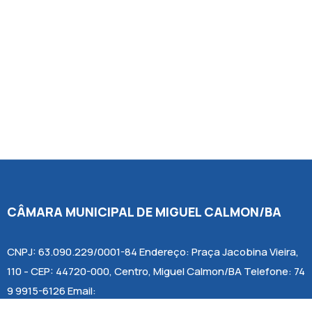
CÂMARA MUNICIPAL DE MIGUEL CALMON/BA
CNPJ: 63.090.229/0001-84 Endereço: Praça Jacobina Vieira,
110 - CEP: 44720-000, Centro, Miguel Calmon/BA Telefone: 74
9 9915-6126 Email:
camaravereadoresmcalmon2025@hotmail.com Horário de