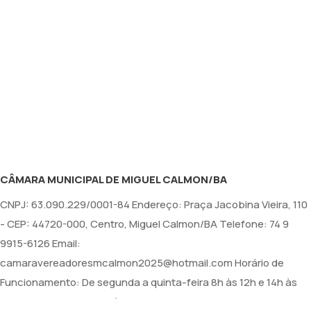
CÂMARA MUNICIPAL DE MIGUEL CALMON/BA
CNPJ: 63.090.229/0001-84 Endereço: Praça Jacobina Vieira, 110
- CEP: 44720-000, Centro, Miguel Calmon/BA Telefone: 74 9
9915-6126 Email:
camaravereadoresmcalmon2025@hotmail.com Horário de
Funcionamento: De segunda a quinta-feira 8h às 12h e 14h às
16h e na sexta-feira 8h às 12h. Sessões: Terças-feiras, a partir