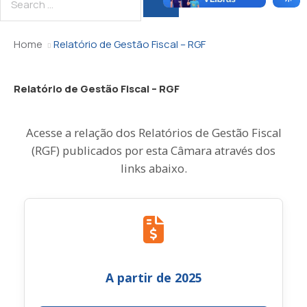
Inicio
Legislativo
Home
Relatório de Gestão Fiscal – RGF
Diário Oficial
A Câmara
Relatório de Gestão Fiscal – RGF
Portal da Transparência
Vereadores
A Cidade
Mesa Diretora
Portarias
Acesse a relação dos Relatórios de Gestão Fiscal
(RGF) publicados por esta Câmara através dos
Serviços
Comissões
Licitações
links abaixo.
Fale Conosco
Estrutura Organizacional
Leis
Mapa do Site
Gastos com pessoal
Serviço de Informação ao Cidadão
Ouvidoria da Mulher
Perguntas Frequentes
A partir de 2025
Ouvidoria